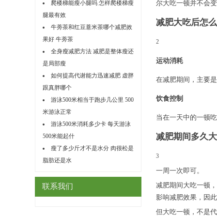
尔大吃一顿并不会变
爬楼梯能瘦小腿吗 怎样爬楼梯瘦
腿最有效
减肥大吃后怎么
牛蒡茶和红豆薏米茶哪个减肥效
果好 牛蒡茶
2
全身瘦减肥方法 减肥是整体瘦还
运动消耗
是局部瘦
如何提高代谢能力迅速减肥 虚胖
在减肥期间，主要是
跟真胖哪个
饮食控制
游泳500米相当于跑步几公里 500
米游泳正常
当在一天中的一顿吃
游泳500米消耗多少卡 每天游泳
减肥期间多久大
500米能起什
瘦了多少斤才不是水分 肉很松是
3
脂肪还是水
一周一次即可。
减肥期间大吃一顿，
联系我们
影响减肥效果，因此
但大吃一顿，不是代