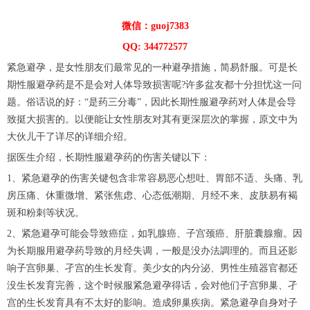
微信：guoj7383
QQ: 344772577
紧急避孕，是女性朋友们最常见的一种避孕措施，简易舒服。可是长
期性服避孕药是不是会对人体导致损害呢?许多盆友都十分担忧这一问
题。俗话说的好：“是药三分毒”，因此长期性服避孕药对人体是会导
致挺大损害的。以便能让女性朋友对其有更深层次的掌握，原文中为
大伙儿干了详尽的详细介绍。
据医生介绍，长期性服避孕药的伤害关键以下：
1、紧急避孕的伤害关键包含非常容易恶心想吐、胃部不适、头痛、乳
房压痛、休重微增、紧张焦虑、心态低潮期、月经不来、皮肤易有褐
斑和粉刺等状况。
2、紧急避孕可能会导致癌症，如乳腺癌、子宫颈癌、肝脏囊腺瘤。因
为长期服用避孕药导致的月经失调，一般是没办法調理的。而且还影
响子宫卵巢、孑宫的生长发育。美少女的内分泌、男性生殖器官都还
没生长发育完善，这个时候服紧急避孕得话，会对他们子宫卵巢、孑
宫的生长发育具有不太好的影响。造成卵巢疾病。紧急避孕自身对子