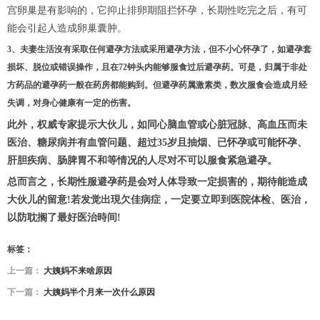
宫卵巢是有影响的，它抑止排卵期阻拦怀孕，长期性吃完之后，有可
能会引起人造成卵巢囊肿。
3、夫妻生活沒有采取任何避孕方法或采用避孕方法，但不小心怀孕了，如避孕套
损坏、脱位或错误操作，且在72钟头内能够服食过后避孕药。可是，归属于非处
方药品的避孕药一般在药房都能购到。但避孕药属激素类，数次服食会造成月经
失调，对身心健康有一定的伤害。
此外，权威专家提示大伙儿，如同心脑血管或心脏冠脉、高血压而未
医治、糖尿病并有血管问题、超过35岁且抽烟、已怀孕或可能怀孕、
肝胆疾病、肠脾胃不和等情况的人尽对不可以服食紧急避孕。
总而言之，长期性服避孕药是会对人体导致一定损害的，期待能造成
大伙儿的留意!若发觉出現欠佳病症，一定要立即到医院体检、医治，
以防耽搁了最好医治時间!
标签：
上一篇：
大姨妈不来啥原因
下一篇：
大姨妈半个月来一次什么原因