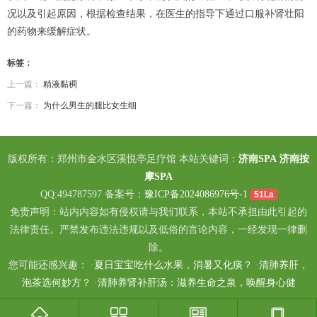
况以及引起原因，根据检查结果，在医生的指导下通过口服补肾壮阳
的药物来缓解症状。
标签：
上一篇：
精液黏稠
下一篇：
为什么男生的腿比女生细
版权所有：郑州市金水区溪悦亭足疗馆 本站关键词：
济南SPA
济南按
摩SPA
QQ:494787597 备案号：
豫ICP备2024086976号-1
51La
免责声明：站内内容如有侵权请与我们联系，本站不承担由此引起的
法律责任。严禁发布违法违规以及低俗的言论内容，一经发现一律删
除。
您可能还感兴趣： ·
夏日宝宝吃什么水果，消暑又化痰？
·
清肺养肝，
泡茶选何妙方？
·
清肺养肾补肝汤：滋养生命之泉，唤醒身心健