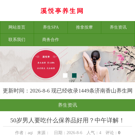
网站首页
养生SPA
推拿按摩
养生资讯
联系我们
商务合作
更新时间：2026-8-6 现已经收录1449条济南香山养生网
信息
养生资讯
50岁男人要吃什么保养品好用？中午详解！
作者：aqi 来源： 日期：2026-8-6 人气：
4
评论：
0