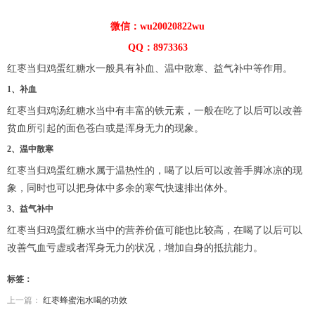
微信：wu20020822wu
QQ：8973363
红枣当归鸡蛋红糖水一般具有补血、温中散寒、益气补中等作用。
1、补血
红枣当归鸡汤红糖水当中有丰富的铁元素，一般在吃了以后可以改善
贫血所引起的面色苍白或是浑身无力的现象。
2、温中散寒
红枣当归鸡蛋红糖水属于温热性的，喝了以后可以改善手脚冰凉的现
象，同时也可以把身体中多余的寒气快速排出体外。
3、益气补中
红枣当归鸡蛋红糖水当中的营养价值可能也比较高，在喝了以后可以
改善气血亏虚或者浑身无力的状况，增加自身的抵抗能力。
标签：
上一篇：
红枣蜂蜜泡水喝的功效